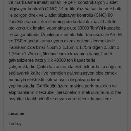
ve markalama imalat hatları ile çelik konstrüksiyon 1 adet
bilgisayar kontrollü (CNC) 14 m’ lik plazma sac kesme hattı
ile poligon direk ve 1 adet bilgisayar kontrollü (CNC) 80
Ton/Gün kapasiteli rollforming oto korkuluk imalat hattı ile
oto korkuluk imalatı yapmakta olup; 30000 Ton/Yıl kapasite
ile çalışmaktadır.Ürünlerimiz sıcak daldırma usulü ile ASTM
ve TSE standartlarına uygun olarak galvanizlenmektedir.
Fabrikamızda birisi 7.56m x 1.16m x 1.75m diğeri 9.50m x
1.16m x1.75m ölçülerinde çinko kazanına sahip 2 adet
galvanizleme hattı yıllık 40000 ton kapasite ile
çalışmaktadır. Çinko kazanlarında eşit miktarda ısı dağılımı
sağlayarak kaliteli ve homojen galvanizasyon elde etmek
amacıyla elektrikle ısıtma usulü ile galvanizleme
yapılmaktadır. Görüldüğü üzere makine parkımız ekip ve
ekipmanlarımız tecrübeli personelimiz mali durumumuz her
boyuttaki taahhüdünüze cevap verebilecek kapasitedir.
Location
Turkey