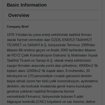
Basic Information
Overview
Company Brief
1976 Yılından bu yana enerji sektöründe taahhüt firması
olarak hizmet vermekte olan ÖZDİL ENERJİ TAAHHÜT
TİCARET ve SANAYİ A.Ş. bünyesinde Temmuz 1999’dan
itibaren fiili üretime geçen ve Aralık 2000 tarihinden itibaren
de FEYZ Çelik Konstrüksiyon Galvaniz İş Makinaları İnşaat
Taahhüt Ticaret ve Sanayi A.Ş. olarak enerji sektörünün
saygın firmaları arasında yerini alan şirketimiz; 49000m2 ‘lik
toplam alanı 12000m2 ‘lik kapalı alanı, 8 mühendisi, 20
teknisyeni ve 170 personeliyle cıvatalı galvanizli direkler
başta olmak üzere her türlü çelik konstrüksiyon, aydınlatma
direkleri, oto korkuluk imalatında gerek kamu kuruluşları
gerekse yüklenici taahhüt firmalarına hizmet
vermektedir.Firmamız; bünyesinde bulunan 5 adet
bilgisayar kontrollü (CNC) köşebent ve sac kesme, delme