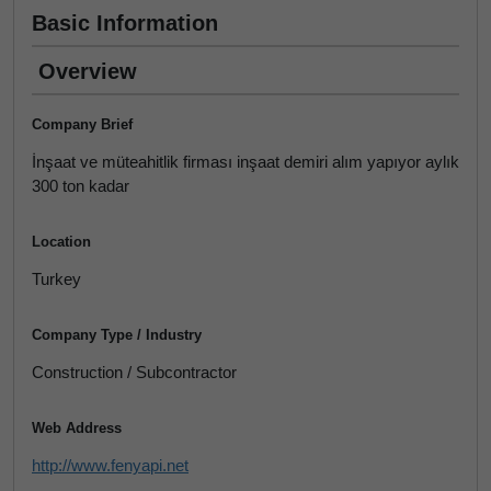
Basic Information
Overview
Company Brief
İnşaat ve müteahitlik firması inşaat demiri alım yapıyor aylık
300 ton kadar
Location
Turkey
Company Type / Industry
Construction / Subcontractor
Web Address
http://www.fenyapi.net