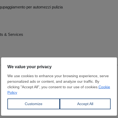
qupaggiamento per automezzi pulizia
ts & Services