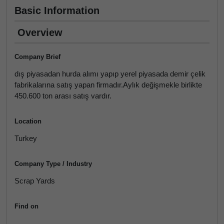
Basic Information
Overview
Company Brief
dış piyasadan hurda alımı yapıp yerel piyasada demir çelik
fabrikalarına satış yapan firmadır.Aylık değişmekle birlikte
450.600 ton arası satış vardır.
Location
Turkey
Company Type / Industry
Scrap Yards
Find on