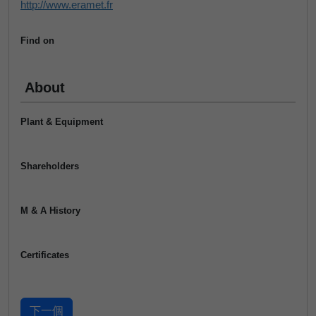
http://www.eramet.fr
Find on
About
Plant & Equipment
Shareholders
M & A History
Certificates