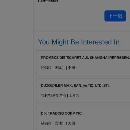
Certificates
You Might Be Interested In
PROMEKS DIS TICARET A.S. SHANGHAI REPRESEN..
经销商（国际） | 中国
DUZGUNLER MAK. SAN. ve TIC. LTD. STI.
管材/型材制造商 | 土耳其
D K TRADING CORP INC
经销商（当地） | 美国