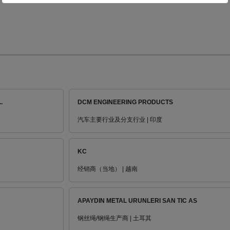
.
DCM ENGINEERING PRODUCTS
汽车主要行业及分支行业 | 印度
KC
经销商（当地） | 越南
APAYDIN METAL URUNLERI SAN TIC AS
钢丝绳/钢绳生产商 | 土耳其