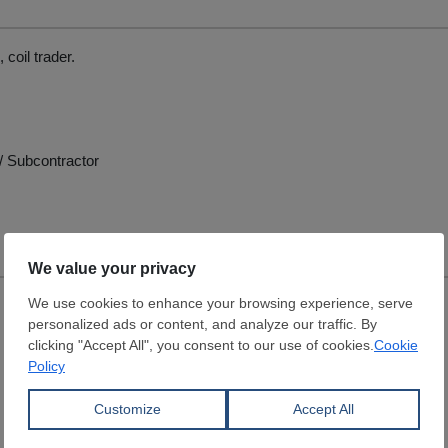
, coil trader.
/ Subcontractor