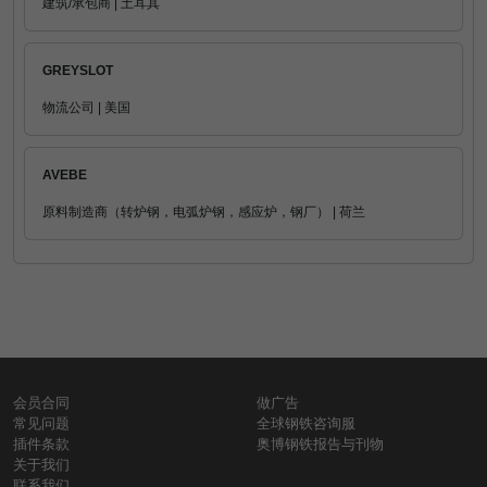
建筑/承包商 | 土耳其
GREYSLOT
物流公司 | 美国
AVEBE
原料制造商（转炉钢，电弧炉钢，感应炉，钢厂） | 荷兰
会员合同
做广告
常见问题
全球钢铁咨询服
插件条款
奥博钢铁报告与刊物
关于我们
联系我们