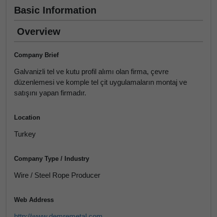
Basic Information
Overview
Company Brief
Galvanizli tel ve kutu profil alımı olan firma, çevre
düzenlemesi ve komple tel çit uygulamaların montaj ve
satışını yapan firmadır.
Location
Turkey
Company Type / Industry
Wire / Steel Rope Producer
Web Address
http://www.demremetal.com