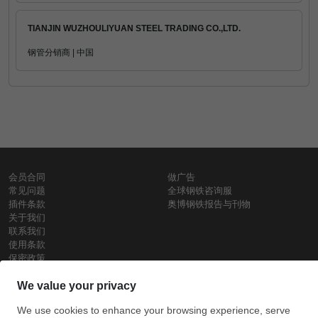
TIANJIN WUZHOULIYUAN STEEL TRADING CO.,LTD.
钢管分销商 | 中国
会员合同
做广告
常见问题
全球钢铁咨询服
插件条款
奥博钢铁报告与刊物
关于我们
联系我们
使用条款
保密政策
钢材价格
Copyright © SteelOrbis电子市场公司
保留所有权利
铁价格