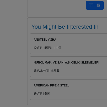
You Might Be Interested In
ANSTEEL YIZHA
经销商（国际） | 中国
NUROL MAK. VE SAN. A.S. CELIK ISLETMELERI
建筑/承包商 | 土耳其
AMERICAN PIPE & STEEL
分销商 | 美国