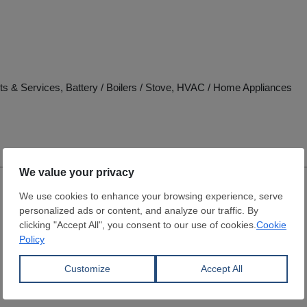
s & Services, Battery / Boilers / Stove, HVAC / Home Appliances