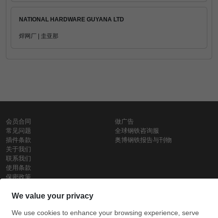
NATIONAL HARDWARE GUYANA LTD
焊网厂 | 圭亚那
会员合同
做广告
常见问题
全球钢铁咨询服
插件条款
奥博钢铁报告与刊物
关于我们
联系我们
使用条款
保密政策
钢材价格
Copyright © SteelOrbis电子市场公司
保留所有权利
铁价格