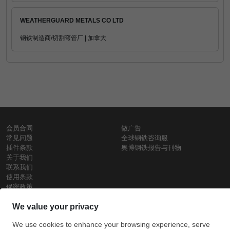
WEATHERGUARD METALS CO LTD
钢铁制造商/切割弯管厂 | 加拿大
会员合同
做广告
常见问题
全球钢铁咨询服
插件条款
奥博钢铁报告与刊物
关于我们
联系我们
使用条款
保密政策
钢材价格
Copyright © SteelOrbis电子市场公司
保留所有权利
铁价格