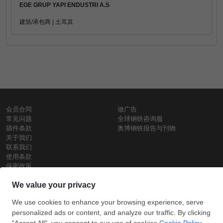
EGE GRUP YAPI ENDUSTRI A.S
建筑/承包商 | 土耳其
会员合同
做广告
常见问题
全球钢铁咨询服
插件条款
奥博钢铁报告与刊物
关于我们
联系我们
使用条款
保密政策
钢材价格
Copyright © SteelOrbis电子市场公司
保留所有权利
铁价格
每日废钢价格
盘条价格
订
信用卡支
支付宝支