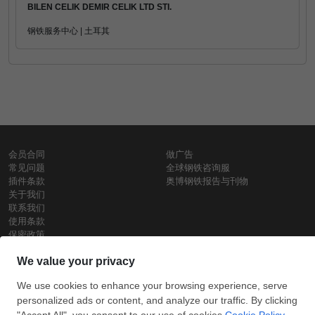
BILEN CELIK DEMIR CELIK LTD STI.
钢铁服务中心 | 土耳其
会员合同
做广告
常见问题
全球钢铁咨询服
插件条款
奥博钢铁报告与刊物
关于我们
联系我们
使用条款
保密政策
钢材价格
Copyright © SteelOrbis电子市场公司
保留所有权利
铁价格
每日废钢价格
盘条价格
订
信用卡支
支付宝支