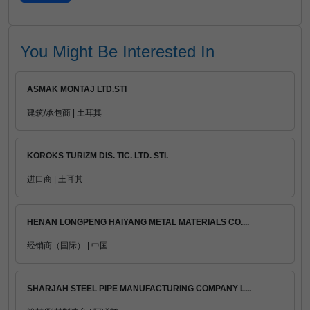
You Might Be Interested In
ASMAK MONTAJ LTD.STI
建筑/承包商 | 土耳其
KOROKS TURIZM DIS. TIC. LTD. STI.
进口商 | 土耳其
HENAN LONGPENG HAIYANG METAL MATERIALS CO....
经销商（国际） | 中国
SHARJAH STEEL PIPE MANUFACTURING COMPANY L...