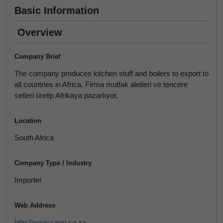
Basic Information
Overview
Company Brief
The company produces kitchen stuff and boilers to export to
all countries in Africa. Firma mutfak aletleri ve tencere
setleri üretip Afrikaya pazarlıyor.
Location
South Africa
Company Type / Industry
Importer
Web Address
http://www.capri.co.za