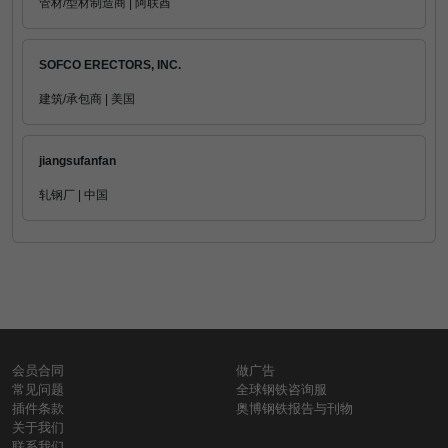
管材/型材制造商 | 阿联酋
SOFCO ERECTORS, INC.
建筑/承包商 | 美国
jiangsufanfan
轧钢厂 | 中国
会员合同
做广告
常见问题
全球钢铁咨询服
插件条款
奥博钢铁报告与刊物
关于我们
联系我们