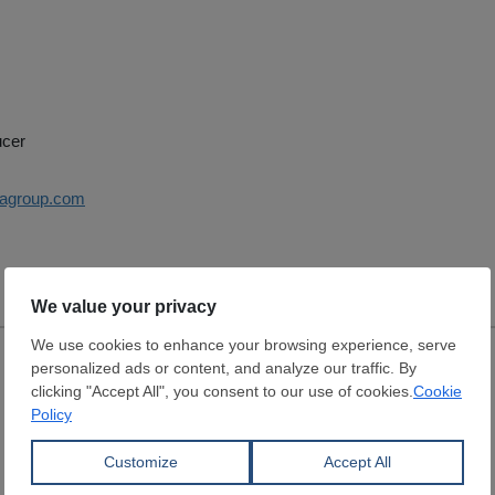
ucer
tiagroup.com