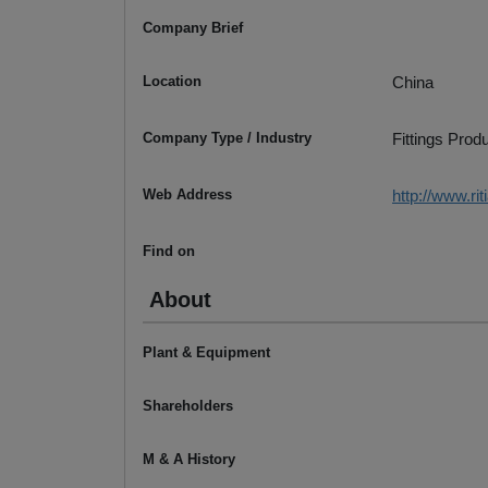
Company Brief
Location
China
Company Type / Industry
Fittings Prod
Web Address
http://www.ri
Find on
About
Plant & Equipment
Shareholders
M & A History