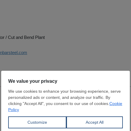
tor / Cut and Bend Plant
anbarsteel.com