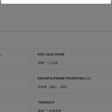
..
KITA CELIK HASIR
焊网厂 | 土耳其
DREAM SUPREME PROPERTIES C C
经销商（国际） | 南非
TSENROLIT
铸铁厂 | 白俄罗斯