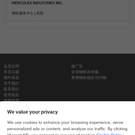
HERCULES INDUSTRIES INC.
钢铁服务中心 | 美国
会员合同
做广告
常见问题
全球钢铁咨询服
插件条款
奥博钢铁报告与刊物
关于我们
联系我们
使用条款
保密政策
钢材价格
Copyright © SteelOrbis电子市场公司
保留所有权利
铁价格
每日废钢价格
盘条价格
订
信用卡支
支付宝支