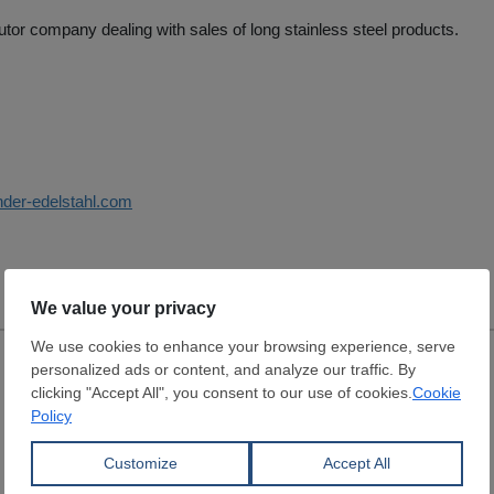
ibutor company dealing with sales of long stainless steel products.
nder-edelstahl.com