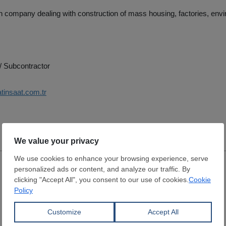
n company dealing with construction of mass housing, factories, envi
/ Subcontractor
atinsaat.com.tr