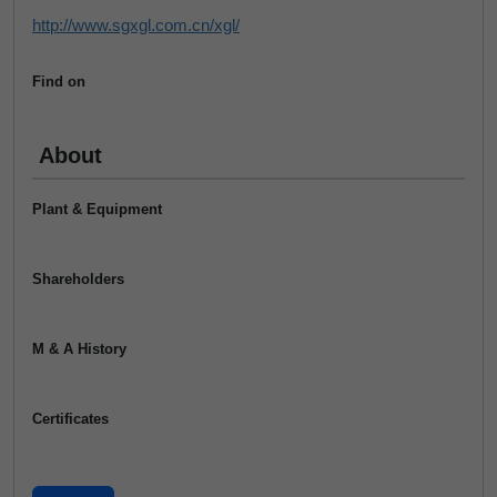
http://www.sgxgl.com.cn/xgl/
Find on
About
Plant & Equipment
Shareholders
M & A History
Certificates