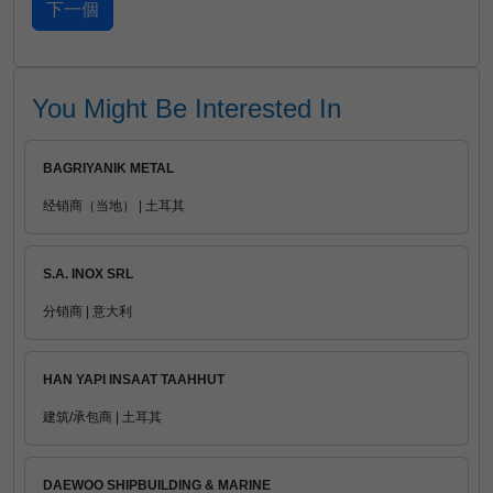
You Might Be Interested In
BAGRIYANIK METAL
经销商（当地） | 土耳其
S.A. INOX SRL
分销商 | 意大利
HAN YAPI INSAAT TAAHHUT
建筑/承包商 | 土耳其
DAEWOO SHIPBUILDING & MARINE