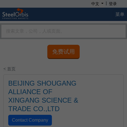
|
中文
登录
菜单
免费试用
< 首页
BEIJING SHOUGANG
ALLIANCE OF
XINGANG SCIENCE &
TRADE CO.,LTD