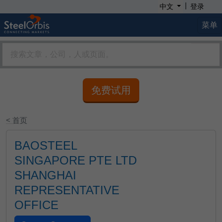
|
中文
登录
菜单
免费试用
< 首页
BAOSTEEL
SINGAPORE PTE LTD
SHANGHAI
REPRESENTATIVE
OFFICE