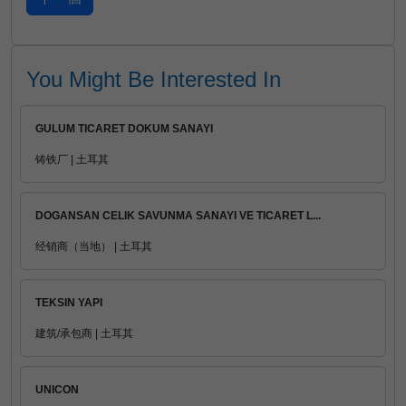
You Might Be Interested In
GULUM TICARET DOKUM SANAYI
铸铁厂 | 土耳其
DOGANSAN CELIK SAVUNMA SANAYI VE TICARET L...
经销商（当地） | 土耳其
TEKSIN YAPI
建筑/承包商 | 土耳其
UNICON