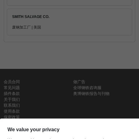
SMITH SALVAGE CO.
废钢加工厂 | 美国
会员合同
做广告
常见问题
全球钢铁咨询服
插件条款
奥博钢铁报告与刊物
关于我们
联系我们
使用条款
保密政策
钢材价格
Copyright © SteelOrbis电子市场公司
保留所有权利
铁价格