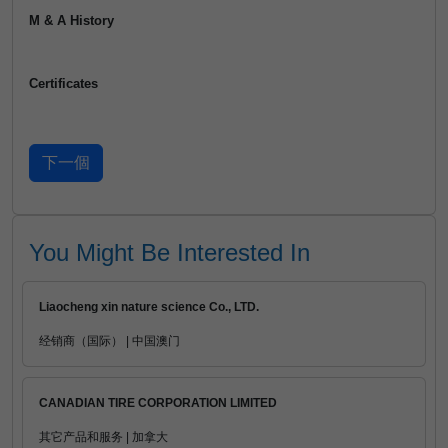
M & A History
Certificates
You Might Be Interested In
Liaocheng xin nature science Co., LTD.
经销商（国际） | 中国澳门
CANADIAN TIRE CORPORATION LIMITED
其它产品和服务 | 加拿大