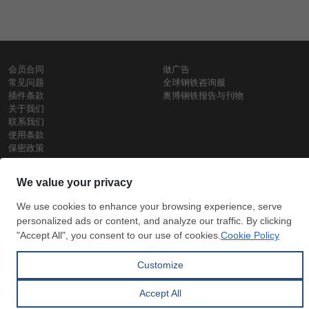
会员合同
做广告
常见问题
全球钢铁咨询服
插件条款
奥博钢铁报告与刊物
关于我们
联系我们
使用条款
保密政策
钢材价格
Copyright © SteelOrbis电子市场公司
保留所有权利
铁价格
每日废钢价格
盘条价格
订
信用卡支
支付宝支
阅
付
付