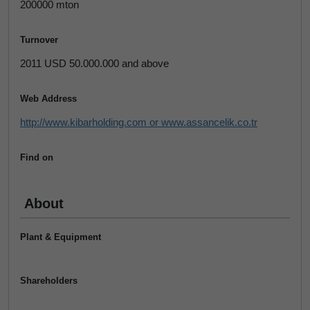
200000 mton
Turnover
2011 USD 50.000.000 and above
Web Address
http://www.kibarholding.com or www.assancelik.co.tr
Find on
About
Plant & Equipment
Shareholders