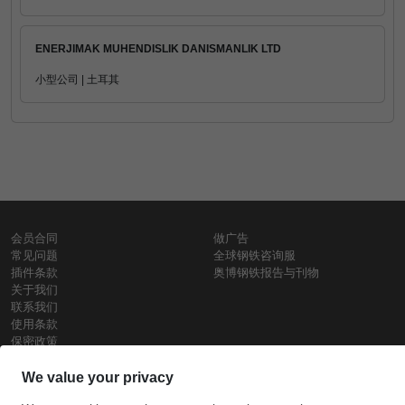
ENERJIMAK MUHENDISLIK DANISMANLIK LTD
小型公司 | 土耳其
会员合同
做广告
常见问题
全球钢铁咨询服
插件条款
奥博钢铁报告与刊物
关于我们
联系我们
使用条款
保密政策
钢材价格
Copyright © SteelOrbis电子市场公司
保留所有权利
铁价格