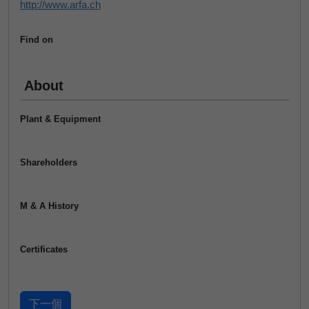
http://www.arfa.ch
Find on
About
Plant & Equipment
Shareholders
M & A History
Certificates