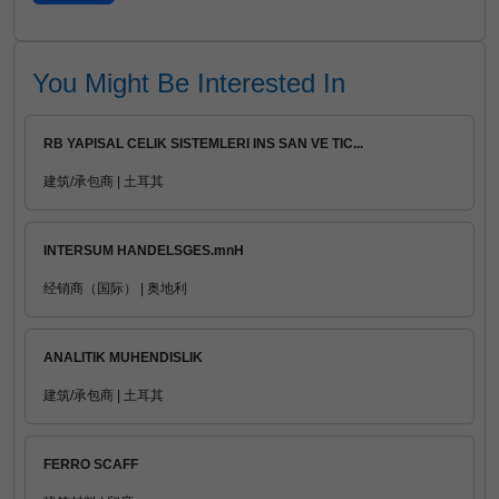
You Might Be Interested In
RB YAPISAL CELIK SISTEMLERI INS SAN VE TIC...
建筑/承包商 | 土耳其
INTERSUM HANDELSGES.mnH
经销商（国际） | 奥地利
ANALITIK MUHENDISLIK
建筑/承包商 | 土耳其
FERRO SCAFF