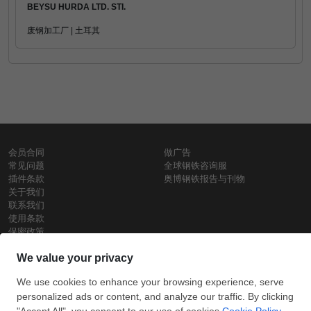
BEYSU HURDA LTD. STI.
废钢加工厂 | 土耳其
会员合同
做广告
常见问题
全球钢铁咨询服
插件条款
奥博钢铁报告与刊物
关于我们
联系我们
使用条款
保密政策
钢材价格
Copyright © SteelOrbis电子市场公司
保留所有权利
铁价格
每日废钢价格
盘条价格
订
信用卡支
支付宝支