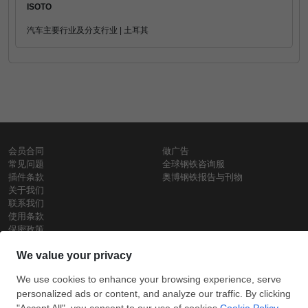
ISOTO
汽车主要行业及分支行业 | 土耳其
会员合同
做广告
常见问题
全球钢铁咨询服
插件条款
奥博钢铁报告与刊物
关于我们
联系我们
使用条款
保密政策
钢材价格
Copyright © SteelOrbis电子市场公司
保留所有权利
铁价格
每日废钢价格
盘条价格
订
信用卡支
支付宝支