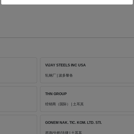
VIJAY STEELS INC USA
轧钢厂 | 波多黎各
THN GROUP
经销商（国际） | 土耳其
GONEM NAK. TIC. KOM. LTD. STI.
咨询/分析/法律 | 土耳其