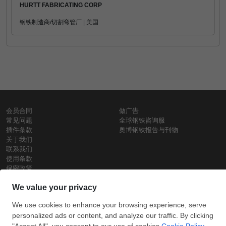
HURTT FABRICATING CORP
钢铁制造商/切割弯管厂 | 美国
会员合同
做广告
常见问题
全球钢铁咨询服
插件条款
奥博钢铁报告与刊物
关于我们
联系我们
使用条款
保密政策
钢材价格
Copyright © SteelOrbis电子市场公司
保留所有权利
铁价格
每日废钢价格
盘条价格
订
信用卡支
支付宝支