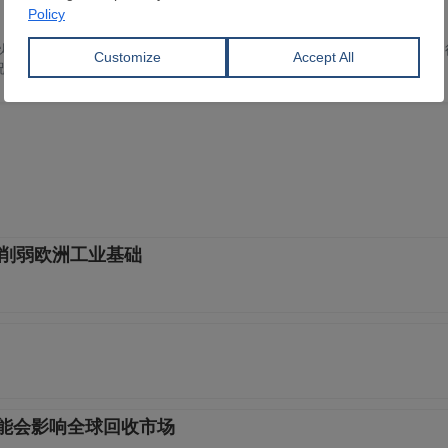
来，我一直致力于钢铁行业相关报道。在SteelOrbis，我撰写涵盖广泛主题
况，以及土耳其钢铁行业组织的声明和观点。
策或将削弱欧洲工业基础
可能会影响全球回收市场