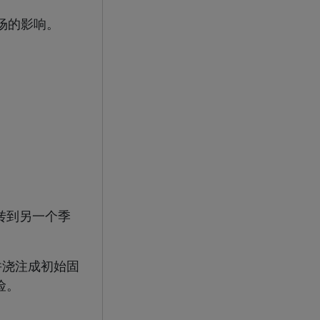
场的影响。
转到另一个季
并浇注成初始固
险。