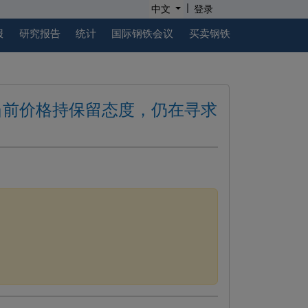
|
中文
登录
报
研究报告
统计
国际钢铁会议
买卖钢铁
当前价格持保留态度，仍在寻求
.
。