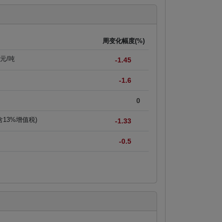
周变化幅度(%)
美元/吨
-1.45
-1.6
0
含13%增值税)
-1.33
-0.5