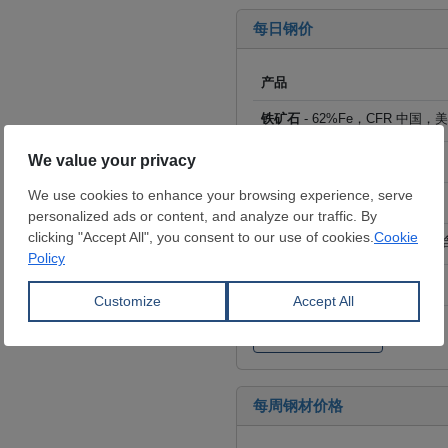
每日钢价
产品
铁矿石
- 62%Fe，CFR 中国，
方坯
- FOB俄罗斯, 美元/吨
螺纹钢
- FOB 土耳其，美元/吨
热卷
- 出库价 中国，人民币/吨(
线材
- FOB 中国，美元/吨
点击查看全部价格
每周钢材价格