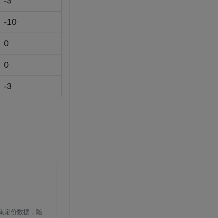
-3
-10
0
0
-3
收集定价数据，随