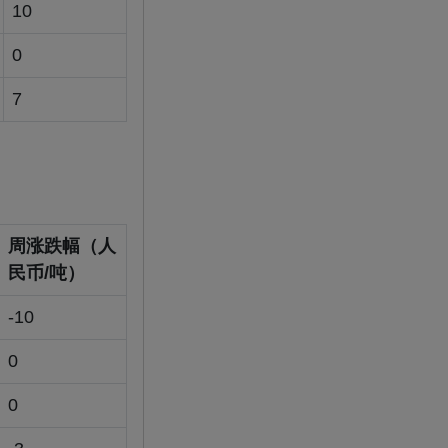
10
0
7
周涨跌幅（人
民币/吨）
-10
0
0