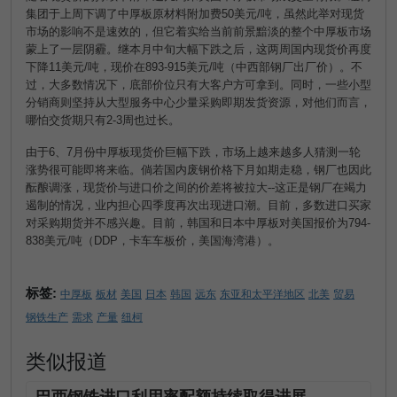
集团于上周下调了中厚板原材料附加费
50
美元
/
吨，虽然此举对现货
市场的影响不是速效的，但它着实给当前前景黯淡的整个中厚板市场
蒙上了一层阴霾。继本月中旬大幅下跌之后，这两周国内现货价再度
下降
11
美元
/
吨，现价在
893-915
美元
/
吨（中西部钢厂出厂价）。不
过，大多数情况下，底部价位只有大客户方可拿到。同时，一些小型
分销商则坚持从大型服务中心少量采购即期发货资源，对他们而言，
哪怕交货期只有
2-3
周也过长。
由于
6
、
7
月份中厚板现货价巨幅下跌，市场上越来越多人猜测一轮
涨势很可能即将来临。倘若国内废钢价格下月如期走稳，钢厂也因此
酝酿调涨，现货价与进口价之间的价差将被拉大--这正是钢厂在竭力
遏制的情况，业内担心四季度再次出现进口潮。目前，多数进口买家
对采购期货并不感兴趣。目前，韩国和日本中厚板对美国报价为
794-
838
美元
/
吨（
DDP
，卡车车板价，美国海湾港）。
标签:
中厚板
板材
美国
日本
韩国
远东
东亚和太平洋地区
北美
贸易
钢铁生产
需求
产量
纽柯
类似报道