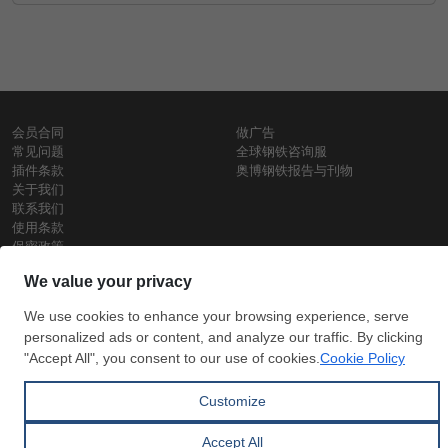
会员合同
做广告
常见问题
全球钢铁咨询服
插件条款
奥博钢铁报告与刊物
关于我们
联系我们
使用条款
保密政策
钢材价格
Copyright © SteelOrbis电子市场公司
保留所有权利
铁价格
每日废钢价格
盘条价格
订
信用卡支
支付宝支
阅
付
付