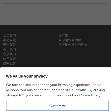
会员合同
做广告
常见问题
全球钢铁咨询服
插件条款
奥博钢铁报告与刊物
关于我们
联系我们
使用条款
保密政策
钢材价格
Copyright © SteelOrbis电子市场公司
保留所有权利
铁价格
每日废钢价格
盘条价格
订
信用卡支
支付宝支
阅
付
付