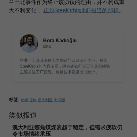
兰巴北事件作为终止该协议的理由，并不构成重
大不利变化，
正如SteelOrbis此前报道的那样
。
Bora Kadıoğlu
编辑
毕业于土耳其海峡大学翻译与口译研究专业。身为
SteelOrbis的内容专员，拥有钢铁行业三年从业经验，
主要关注工厂投资、炼钢技术及进出口统计。
标签:
焦煤
原料
澳大利亚
大洋洲
类似报道
澳大利亚炼焦煤煤炭趋于稳定，但需求疲软仍
令市场情绪承压