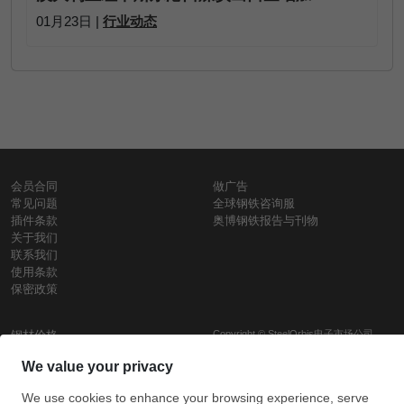
01月23日 |
行业动态
会员合同
做广告
常见问题
全球钢铁咨询服
插件条款
奥博钢铁报告与刊物
关于我们
联系我们
使用条款
保密政策
钢材价格
Copyright © SteelOrbis电子市场公司
保留所有权利
铁价格
每日废钢价格
盘条价格
订
信用卡支
支付宝支