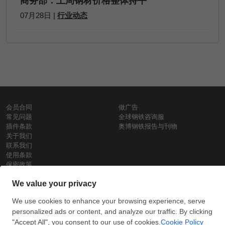
商务部：上周钢材价格整体持平
07月28日 |
行业动态
会员合同
做广告
常见问题
全球钢铁咨询服
插件条款
奥博钢铁报告与刊物
关于我们
联系我们
使用条款
保密政策
钢材价格
Copyright © SteelOrbis电子市场公司
保留所有权利
铁价格
每日废钢价格
盘条价格
订
信用卡支
支付宝支