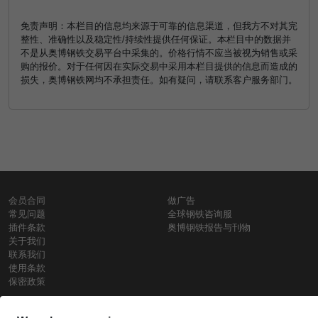
免责声明：本栏目的信息均来源于可靠的信息渠道，但我方不对其完
整性、准确性以及稳定性/持续性提供任何保证。本栏目中的数据并
不是从奥博钢铁交易平台中采集的。价格行情不应当被视为销售或采
购的报价。对于任何因在实际交易中采用本栏目提供的信息而造成的
损失，奥博钢铁网均不承担责任。如有疑问，请联系客户服务部门。
会员合同
做广告
常见问题
全球钢铁咨询服
插件条款
奥博钢铁报告与刊物
关于我们
联系我们
使用条款
保密政策
钢材价格
Copyright © SteelOrbis电子市场公司