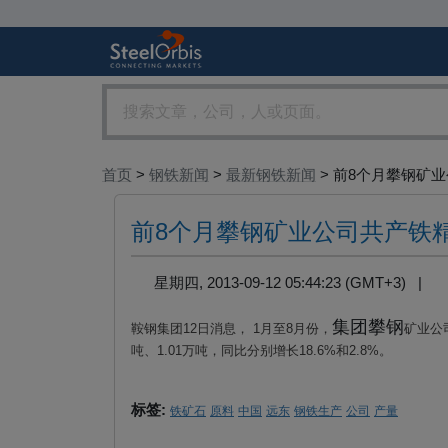
首页
>
钢铁新闻
>
最新钢铁新闻
> 前8个月攀钢矿业公
前8个月攀钢矿业公司共产铁精矿8
星期四, 2013-09-12 05:44:23 (GMT+3) |
集团攀钢
鞍钢集团
12
日消息，
1
月至
8
月份，
矿业公
吨、
1.01
万吨，同比分别增长
18.6%
和
2.8%
。
标签:
铁矿石
原料
中国
远东
钢铁生产
公司
产量