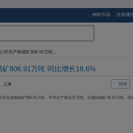
钢铁市场
价格播
司共产铁精矿806.91万吨...
06.91万吨 同比增长18.6%
上海
朗读
司共完成铁精矿
806.91
万吨，平均月产量达百万吨，完成钛精矿
36.61
万吨，同