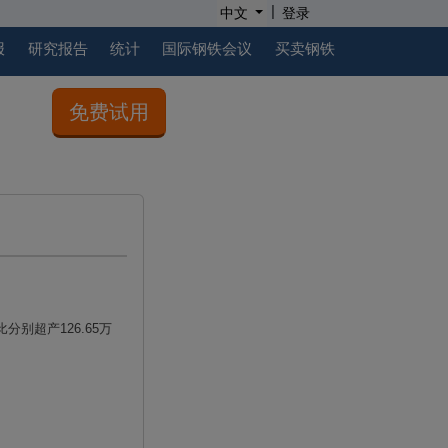
|
中文
登录
报
研究报告
统计
国际钢铁会议
买卖钢铁
免费试用
比分别超产
126.65
万