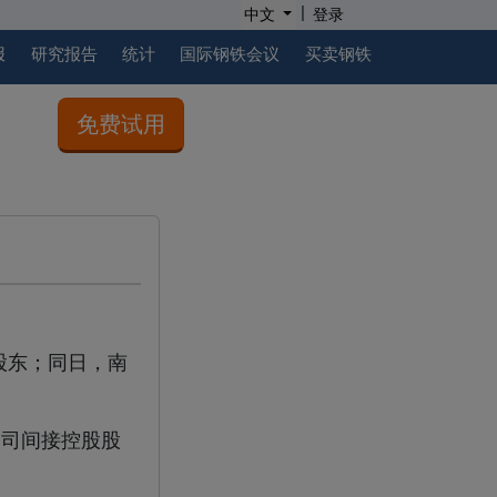
|
中文
登录
报
研究报告
统计
国际钢铁会议
买卖钢铁
免费试用
股股东；同日，南
公司间接控股股