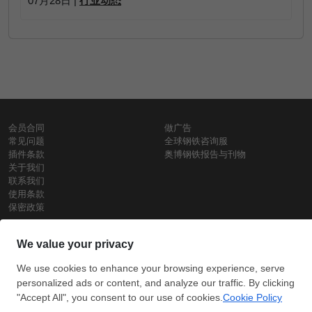
07月28日 |
行业动态
会员合同
做广告
常见问题
全球钢铁咨询服
插件条款
奥博钢铁报告与刊物
关于我们
联系我们
使用条款
保密政策
钢材价格
Copyright © SteelOrbis电子市场公司
保留所有权利
铁价格
每日废钢价格
盘条价格
订
信用卡支
支付宝支
阅
付
付