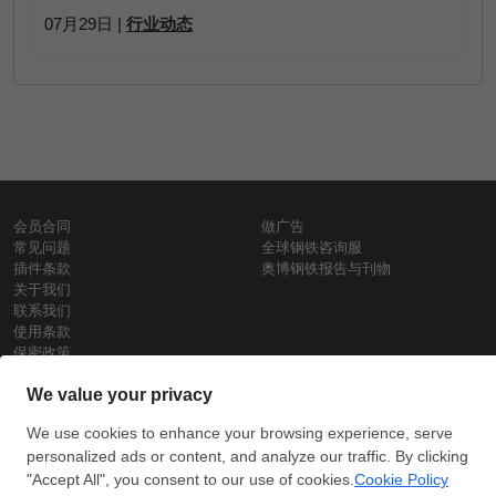
07月29日 |
行业动态
会员合同
做广告
常见问题
全球钢铁咨询服
插件条款
奥博钢铁报告与刊物
关于我们
联系我们
使用条款
保密政策
钢材价格
Copyright © SteelOrbis电子市场公司
保留所有权利
铁价格
每日废钢价格
盘条价格
订
信用卡支
支付宝支