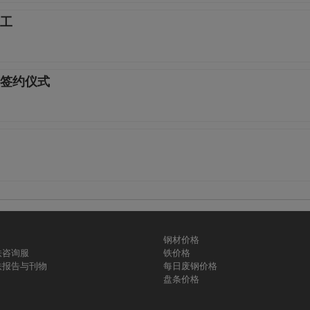
动工
签约仪式
钢材价格
铁咨询服
铁价格
铁报告与刊物
每日废钢价格
盘条价格