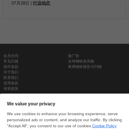
07月28日 |
行业动态
会员合同
做广告
常见问题
全球钢铁咨询服
插件条款
奥博钢铁报告与刊物
关于我们
联系我们
使用条款
保密政策
钢材价格
Copyright © SteelOrbis电子市场公司
保留所有权利
铁价格
每日废钢价格
盘条价格
订
信用卡支
支付宝支
阅
付
付