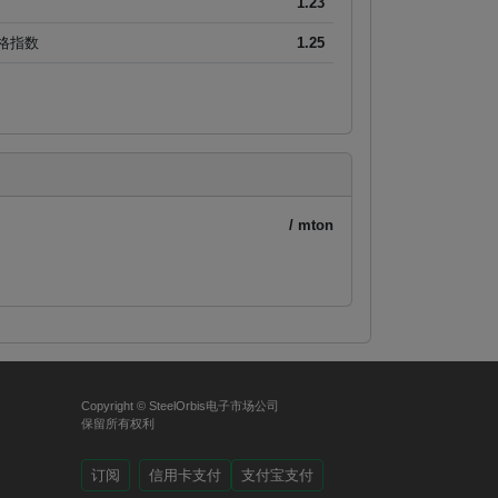
1.23
价格指数
1.25
/ mton
Copyright © SteelOrbis电子市场公司
保留所有权利
订阅
信用卡支付
支付宝支付