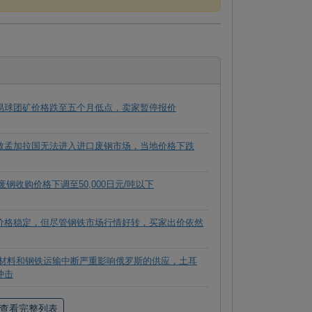
易球团矿价格跌至五个月低点，卖家暂停报价
致孟加拉国无法进入进口废钢市场，当地价格下跌
废钢收购价格下调至50,000日元/吨以下
价格稳定，但尽管钢铁市场行情好转，买家出价依然
原材料和钢铁运输中断严重影响俄罗斯的供应，土耳
冲击