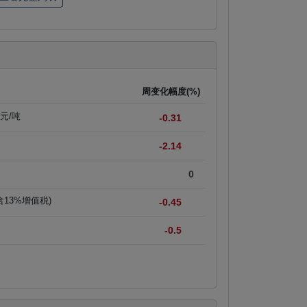
周变化幅度(%)
美元/吨
-0.31
-2.14
0
含13%增值税)
-0.45
-0.5