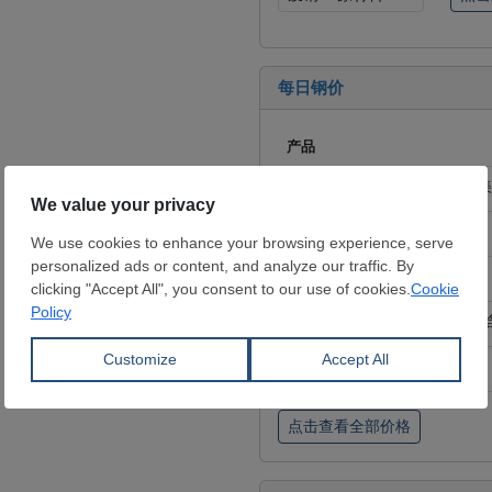
每日钢价
产品
铁矿石
- 62%Fe，CFR 中国，
方坯
- FOB俄罗斯, 美元/吨
螺纹钢
- FOB 土耳其，美元/吨
热卷
- 出库价 中国，人民币/吨(
线材
- FOB 中国，美元/吨
点击查看全部价格