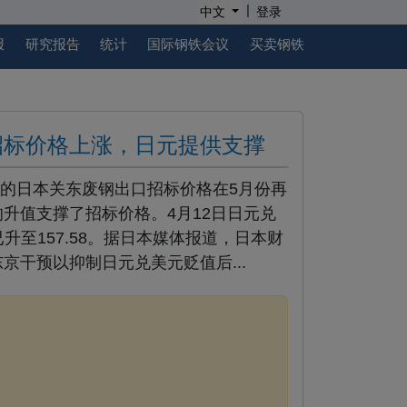
|
中文
登录
报
研究报告
统计
国际钢铁会议
买卖钢铁
招标价格上涨，日元提供支撑
上涨的日本关东废钢出口招标价格在5月份再
升值支撑了招标价格。4月12日日元兑
已升至157.58。据日本媒体报道，日本财
京干预以抑制日元兑美元贬值后...
。