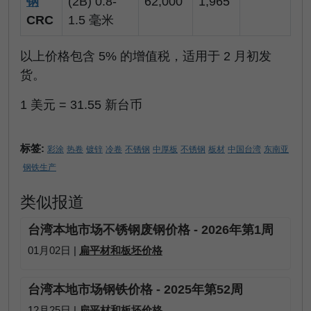
钢
(2B) 0.8-
62,000
1,965
CRC
1.5 毫米
以上价格包含 5% 的增值税，适用于 2 月初发
货。
1 美元 = 31.55 新台币
标签:
彩涂
热卷
镀锌
冷卷
不锈钢
中厚板
不锈钢
板材
中国台湾
东南亚
钢铁生产
类似报道
台湾本地市场不锈钢废钢价格 - 2026年第1周
01月02日 |
扁平材和板坯价格
台湾本地市场钢铁价格 - 2025年第52周
12月25日 |
扁平材和板坯价格