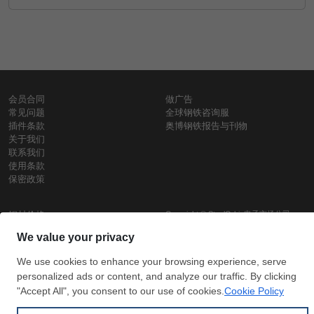
会员合同
做广告
常见问题
全球钢铁咨询服
插件条款
奥博钢铁报告与刊物
关于我们
联系我们
使用条款
保密政策
钢材价格
Copyright © SteelOrbis电子市场公司
保留所有权利
铁价格
每日废钢价格
盘条价格
订
信用卡支
支付宝支
阅
付
付