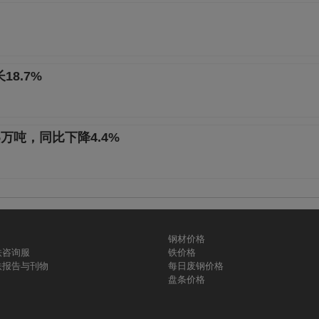
8.7%
5万吨，同比下降4.4%
钢材价格
铁咨询服
铁价格
铁报告与刊物
每日废钢价格
盘条价格