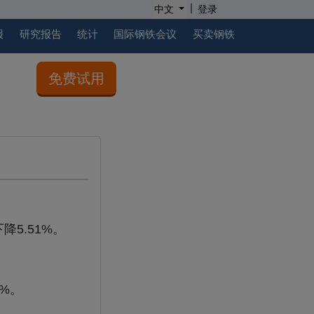
|
中文
登录
报
研究报告
统计
国际钢铁会议
买卖钢铁
免费试用
5.51%。
3%。