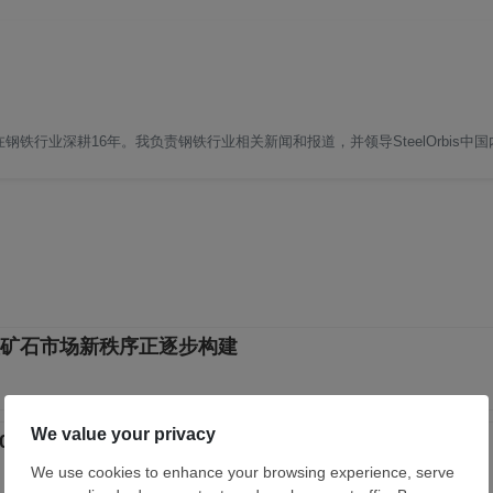
铁行业深耕16年。我负责钢铁行业相关新闻和报道，并领导SteelOrbis中
矿石市场新秩序正逐步构建
.0% 处于荣枯线以下