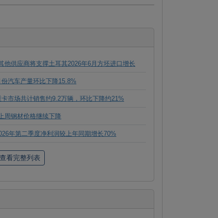
其他供应商将支撑土耳其2026年6月方坯进口增长
月份汽车产量环比下降15.8%
重卡市场共计销售约9.2万辆，环比下降约21%
上周钢材价格继续下降
u 2026年第二季度净利润较上年同期增长70%