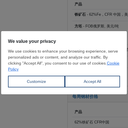
产品
铁矿石
- 62%Fe，CFR 中国，
方坯
- FOB俄罗斯, 美元/吨
螺纹钢
- FOB 土耳其，美元/吨
热卷
- 出库价 中国，人民币/吨(
线材
- FOB 中国，美元/吨
点击查看全部价格
每周钢材价格
产品
62%铁矿石 CFR中国