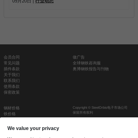
09月20日 |
行业动态
会员合同
做广告
常见问题
全球钢铁咨询服
插件条款
奥博钢铁报告与刊物
关于我们
联系我们
使用条款
保密政策
钢材价格
Copyright © SteelOrbis电子市场公司
保留所有权利
铁价格
每日废钢价格
盘条价格
订
信用卡支
支付宝支
阅
付
付