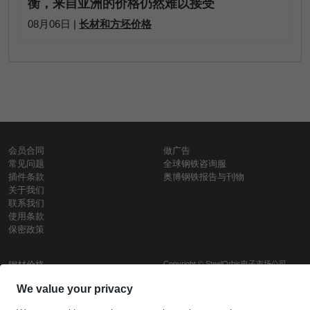
衡，来自亚洲的价格仍然难以接受
08月06日 |
长材和方坯价格
会员合同
做广告
常见问题
全球钢铁咨询服
插件条款
奥博钢铁报告与刊物
关于我们
联系我们
使用条款
保密政策
钢材价格
Copyright © SteelOrbis电子市场公司
保留所有权利
铁价格
每日废钢价格
盘条价格
订
信用卡支
支付宝支